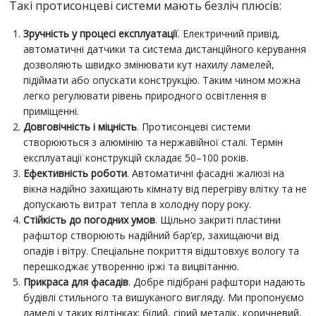
Такі протисонцеві системи мають безліч плюсів:
Зручність у процесі експлуатації
. Електричний привід,
автоматичні датчики та система дистанційного керування
дозволяють швидко змінювати кут нахилу ламелей,
підіймати або опускати конструкцію. Таким чином можна
легко регулювати рівень природного освітлення в
приміщенні.
Довговічність і міцність
. Протисонцеві системи
створюються з алюмінію та нержавійної сталі. Термін
експлуатації конструкцій складає 50–100 років.
Ефективність роботи
. Автоматичні фасадні жалюзі на
вікна надійно захищають кімнату від перегріву влітку та не
допускають витрат тепла в холодну пору року.
Стійкість до погодних умов
. Щільно закриті пластини
рафштор створюють надійний бар’єр, захищаючи від
опадів і вітру. Спеціальне покриття відштовхує вологу та
перешкоджає утворенню іржі та вицвітанню.
Прикраса для фасадів
. Добре підібрані рафштори надають
будівлі стильного та вишуканого вигляду. Ми пропонуємо
ламелі у таких відтінках: білий, сірий металік, коричневий,