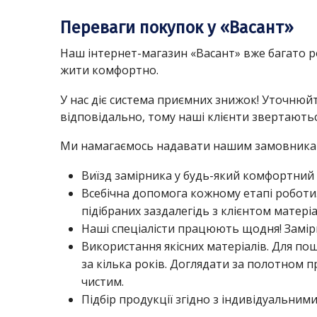
Переваги покупок у «Васант»
Наш інтернет-магазин «Васант» вже багато ро
жити комфортно.
У нас діє система приємних знижок! Уточнюй
відповідально, тому наші клієнти звертаютьс
Ми намагаємось надавати нашим замовникам 
Виїзд замірника у будь-який комфортний 
Всебічна допомога кожному етапі роботи.
підібраних заздалегідь з клієнтом матеріа
Наші спеціалісти працюють щодня! Замір
Використання якісних матеріалів. Для п
за кілька років. Доглядати за полотном
чистим.
Підбір продукції згідно з індивідуальни