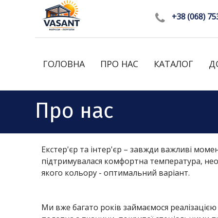
+38 (068) 75
ГОЛОВНА
ПРО НАС
КАТАЛОГ
Д
Рулонні штор
Про нас
Римські штор
Штори День-Н
Екстер'єр та інтер'єр – завжди важливі мом
Маркізи
підтримувалася комфортна температура, необ
Ролетні ворот
якого кольору - оптимальний варіант.
Прозорі ролет
Ми вже багато років займаємося реалізацією 
Захисні ролет