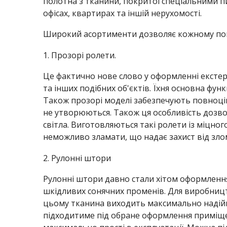
полотна з тканини, покритої спеціальними п
офісах, квартирах та іншій нерухомості.
Ворота
Широкий асортименти дозволяє кожному пок
Рафштори
1. Прозорі ролети.
Це фактично нове слово у оформленні екстер'
та інших подібних об'єктів. Їхня основна фун
Також прозорі моделі забезпечують повноцін
не утворюються. Також ця особливість дозво
світла. Виготовляються такі ролети із міцн
неможливо зламати, що надає захист від зло
2. Рулонні штори
Рулонні штори давно стали хітом оформлення
шкідливих сонячних променів. Для виробницт
цьому тканина виходить максимально надійн
підходитиме під обране оформлення приміщ