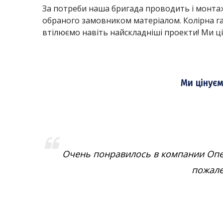
За потреби наша бригада проводить і монта
обраного замовником матеріалом. Колірна га
втілюємо навіть найскладніші проекти! Ми ці
Ми цінуєм
 и
Очень понравилось в компании Опер
ера-
пожале
льно
т-
ного