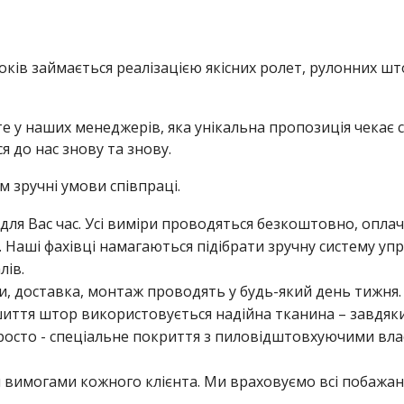
ків займається реалізацією якісних ролет, рулонних шт
те у наших менеджерів, яка унікальна пропозиція чекає
я до нас знову та знову.
зручні умови співпраці.
для Вас час. Усі виміри проводяться безкоштовно, опла
 Наші фахівці намагаються підібрати зручну систему уп
лів.
и, доставка, монтаж проводять у будь-який день тижня.
ошиття штор використовується надійна тканина – завдя
 просто - спеціальне покриття з пиловідштовхуючими вл
ми вимогами кожного клієнта. Ми враховуємо всі побажан