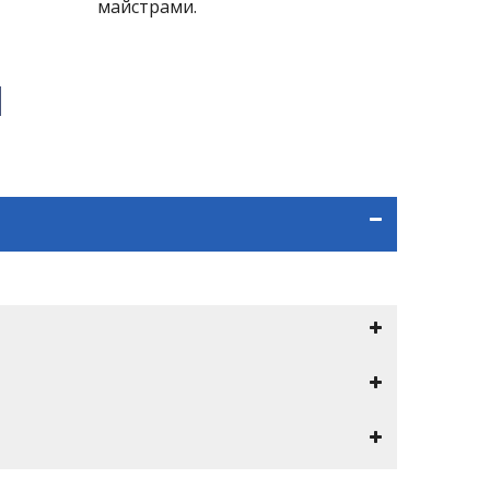
майстрами.
я