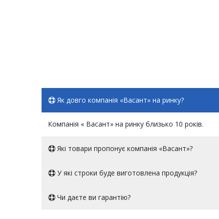
Як довго компанія «Васант» на ринку?
Компанія « Васант» на ринку близько 10 років.
Які товари пропонує компанія «Васант»?
У які строки буде виготовлена продукція?
Чи даєте ви гарантію?