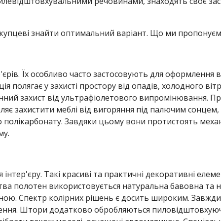
илевідштовхувальними речовинами, знаходять своє засто
Перголи
Прозорі решітки из полікарбонату
Автоматичні ролети
Секційні ворота
упцеві знайти оптимальний варіант. Що ми пропонуєм
Падаючий лікоть
Прозорі рольставні
Решітчасті ролети
Промислові ворота
Автоматичні рафштори
З фотодрукуванням
Ролети на вікна
Гаражні ворота
Механічні рафштори
єрів. Їх особливо часто застосовують для оформлення в
кція полягає у захисті простору від опадів, холодного ві
Відкатні ворота
ний захист від ультрафіолетового випромінювання. Пр
ляє захистити меблі від вигоряння під палючим сонцем,
ого полікарбонату. Завдяки цьому вони протистоять мех
му.
 інтер'єру. Такі красиві та практичні декоративні еле
ва полотен використовується натуральна бавовна та не
ою. Спектр колірних рішень є досить широким. Завжди 
ення. Штори додатково обробляються пиловідштовхую