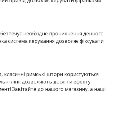
ьний привід дозволяє керувати фіранками
забезпечує необхідне проникнення денного
учка система керування дозволяє фіксувати
д, класичні римські штори користуються
ьні лінії дозволяють досягти ефекту
мент! Завітайте до нашого магазину, а наші