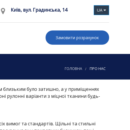
Київ, вул. Градинська, 14
UA
Замовити розрахунок
ГОЛОВНА
ПРО НАС
м близьким було затишно, а у приміщеннях
і рулонні варіанти з міцної тканини будь-
х вимог та стандартів. Щільні та стильні