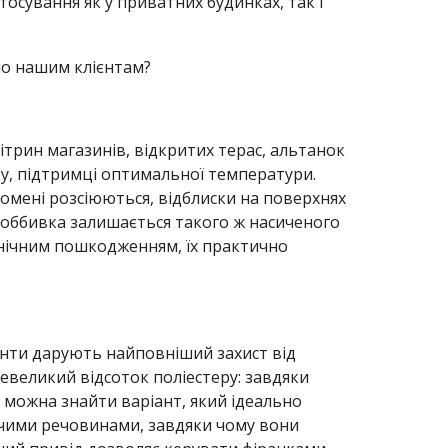
сування як у приватних будинках, так і
о нашим клієнтам?
ітрин магазинів, відкритих терас, альтанок
тру, підтримці оптимальної температури.
омені розсіюються, відблиски на поверхнях
 оббивка залишається такого ж насиченого
анічним пошкодженням, їх практично
менти дарують найповніший захист від
великий відсоток поліестеру: завдяки
можна знайти варіант, який ідеально
чими речовинами, завдяки чому вони