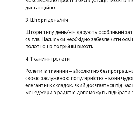
максимально прості в експлуатації. Можна п
дистанційно.
3. Штори день/ніч
Штори типу день/ніч дарують особливий зати
світла. Наскільки необхідно забезпечити осв
полотно на потрібній висоті.
4. Тканинні ролети
Ролети із тканини – абсолютно безпрограшни
своєю заслуженою популярністю – вони чудово
елегантних складок, який досягається під час
менеджери з радістю допоможуть підібрати 