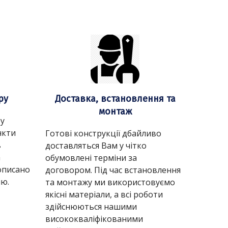
ру
Доставка, встановлення та
монтаж
ру
нкти
Готові конструкції дбайливо
в
доставляться Вам у чітко
а
обумовлені терміни за
описано
договором. Під час встановлення
ію.
та монтажу ми використовуємо
якісні матеріали, а всі роботи
здійснюються нашими
висококваліфікованими