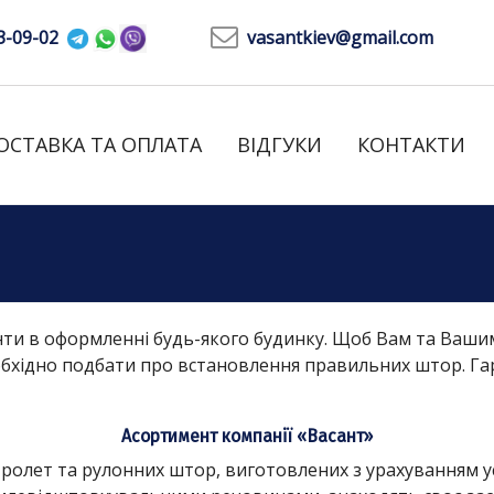
3-09-02
vasantkiev@gmail.com
ОСТАВКА ТА ОПЛАТА
ВІДГУКИ
КОНТАКТИ
и
Класичні відкритого типу
и
Закритого касетного типу
У інтер'єрі
іч
Великих розмірів
На великі вікна
Жалюзі зебра
енти в оформленні будь-якого будинку. Щоб Вам та Ваши
На мансардні вікна
З фотодруком
Касетні день-ніч
Вертикальні
хідно подбати про встановлення правильних штор. Гарн
а
З фотодруком
Великих розмірів
Терасні
Гаражні
Асортимент компанії «Васант»
и
Автоматичні
Автоматичні
Ліктьові
В'єздні ролетні ворота
Із полікарбонату
ролет та рулонних штор, виготовлених з урахуванням усі
и
Ковшові
Автоматичні
Рольставні для бесідок
Рольставні