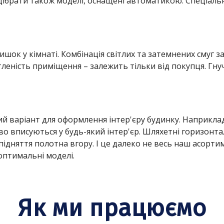
ідібрати також моделі, оснащені автоматикою. Спеціал
шок у кімнаті. Комбінація світлих та затемнених смуг 
ітленість приміщення – залежить тільки від покупця. Гн
й варіант для оформлення інтер'єру будинку. Наприкла
 вписуються у будь-який інтер'єр. Шляхетні горизонтал
 підняття полотна вгору. І це далеко не весь наш асорти
оптимальні моделі.
Як ми працюємо