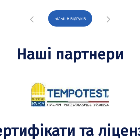
Більше відгуків
Наші партнери
ертифікати та ліценз