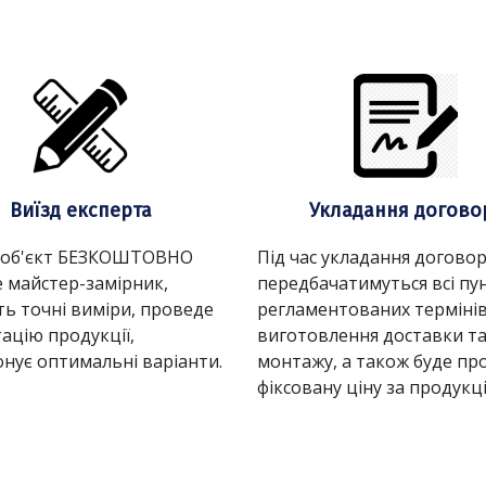
Виїзд експерта
Укладання догово
 об'єкт БЕЗКОШТОВНО
Під час укладання догово
 майстер-замірник,
передбачатимуться всі пу
ть точні виміри, проведе
регламентованих терміні
ацію продукції,
виготовлення доставки т
нує оптимальні варіанти.
монтажу, а також буде пр
фіксовану ціну за продукц